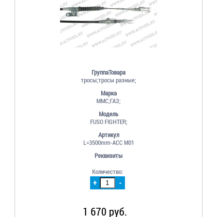
ГруппаТовара
тросы;тросы разные;
Марка
MMC;ГАЗ;
Модель
FUSO FIGHTER;
Артикул
L=3500mm-ACC M01
Реквизиты
Количество:
+
-
1 670 руб.