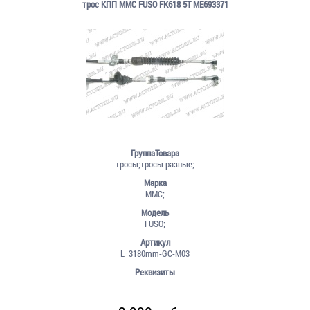
трос КПП MMC FUSO FK618 5T ME693371
ГруппаТовара
тросы;тросы разные;
Марка
MMC;
Модель
FUSO;
Артикул
L=3180mm-GC-M03
Реквизиты