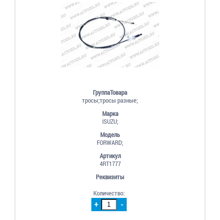
ГруппаТовара
тросы;тросы разные;
Марка
ISUZU;
Модель
FORWARD;
Артикул
4RT1777
Реквизиты
Количество:
+
-