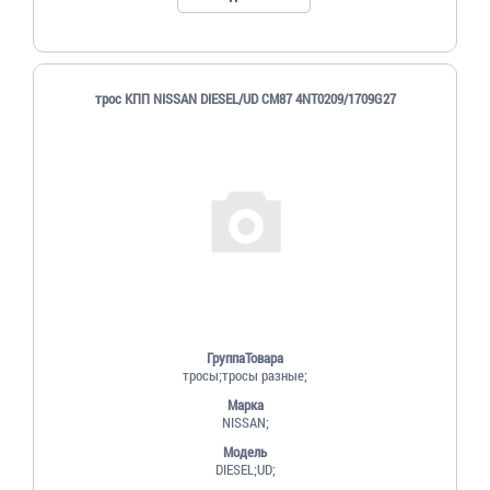
трос КПП NISSAN DIESEL/UD СМ87 4NT0209/1709G27
ГруппаТовара
тросы;тросы разные;
Марка
NISSAN;
Модель
DIESEL;UD;