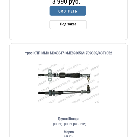
3 990 руб.
СМОТРЕТЬ
Под заказ
трос КПП MMC MC433471/ME693656/1709G09/4GT1052
ГруппаТовара
тросы;тросы разные;
Марка
MMC;