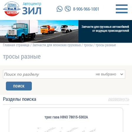
8-906-966-1001
Главная страница
/
Запчасти для японских грузовых
/
тросы
/
тросы разные
тросы разные
Разделы поиска
развернуть
трос газа HINO 78015-5302A