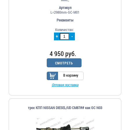
Артикул
L=2980mm-GC-M01
Реквизиты
Количество:
+
-
4 950 руб.
СМОТРЕТЬ
В корзину
Оптовая поставка
трос КПП NISSAN DIESEL/UD CM87## как GC N03