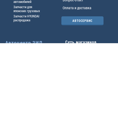
автомобилей
Запчасти для
Оплата и доставка
японских грузовых
Запчасти HYUNDAI
распродажа
АВТОСЕРВИС
Автоцентр ЗИЛ
Сеть магазинов
Павловский тр-т, 49б
Главный офис
(3852) 46-90-50
| 8:30-
18:00
г.
Барнаул
,
ул. Трактовая 19А
,
тел.:
(3852) 31-50-33
Павловский тр-т, 49/2
факс:
31-46-99
,
31-46-54
(3852) 46-89-55
| 8:30-
e-mail:
real@actozil.ru
18:00
Трактовая, 19А
(3852) 54-58-75
| 8:00-
17:00
+7-906-966-1001
Воровского, 112
(3852) 61-41-95
| 9:00-
18:00