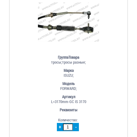
ГруппаТовара
тросы;тросы разные;
Марка
ISUZU;
Модель
FORWARD;
Артикул
L=3170mm-GC IS 3170
Реквизиты
Количество:
+
-