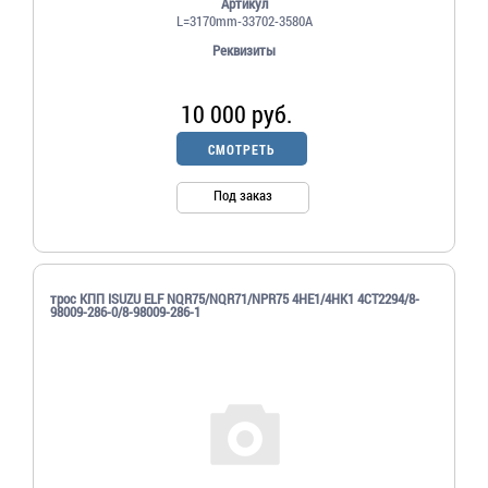
Артикул
L=3170mm-33702-3580A
Реквизиты
10 000 руб.
СМОТРЕТЬ
Под заказ
трос КПП ISUZU ELF NQR75/NQR71/NPR75 4HE1/4HK1 4CT2294/8-
98009-286-0/8-98009-286-1