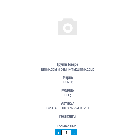
ГруппаТовара
цилиндры и рем. к-ты;Цилиндры;
Марка
ISUZU;
Модель
ELF;
Артикул
ВМА-4511ХХ 8-97224-372-0
Реквизиты
Количество:
+
-