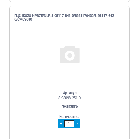
ГЦС ISUZU NPR75/NLR 8-98117-643-0/8981176430/8-98117-642-
0/CMC3080
Артикул
8-98098-251-0
Реквизиты
Количество:
+
-