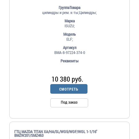
ГруппаТовара
цилиндры и рем. к-ты;Цилиндры;
Марка
ISUZU;
Модель
ELF;
Артикул
ВМА-8-97224-374-0
Реквизиты
10 380 руб.
СМОТРЕТЬ
Под заказ
ГТЦ MAZDA TITAN XA/HA/SL/WG5/WGF/WGL 1-1/16''
BMZW201/SMZ463