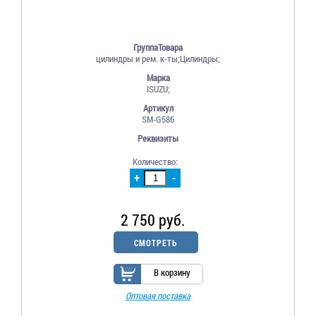
ГруппаТовара
цилиндры и рем. к-ты;Цилиндры;
Марка
ISUZU;
Артикул
SM-G586
Реквизиты
Количество:
+
-
2 750 руб.
СМОТРЕТЬ
В корзину
Оптовая поставка