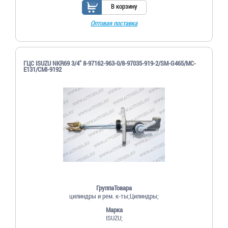
В корзину
Оптовая поставка
ГЦС ISUZU NKR69 3/4" 8-97162-963-0/8-97035-919-2/SM-G465/MC-
E131/CMI-9192
ГруппаТовара
цилиндры и рем. к-ты;Цилиндры;
Марка
ISUZU;