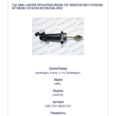
ГЦС MMC CANTER FB510/FE637/BE439 7/8" ME607347/MC113150/SM-
M1166/MC-G216/SM-M1228/СМА-6503
ГруппаТовара
цилиндры и рем. к-ты;Цилиндры;
Марка
MMC;
Модель
CANTER;
Артикул
CMC7347-ME607347
Реквизиты