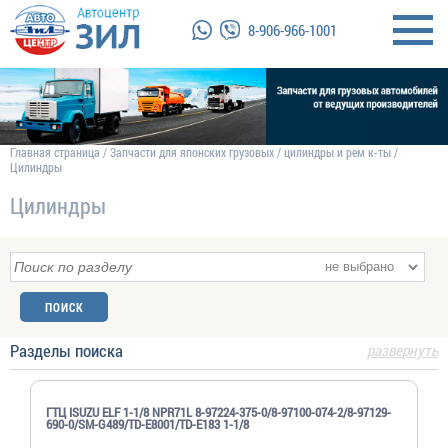
8-906-966-1001
Главная страница
/
Запчасти для японских грузовых
/
цилиндры и рем к-ты
/
Цилиндры
Цилиндры
Разделы поиска
развернуть
ГТЦ ISUZU ELF 1-1/8 NPR71L 8-97224-375-0/8-97100-074-2/8-97129-
690-0/SM-G489/TD-E8001/TD-E183 1-1/8