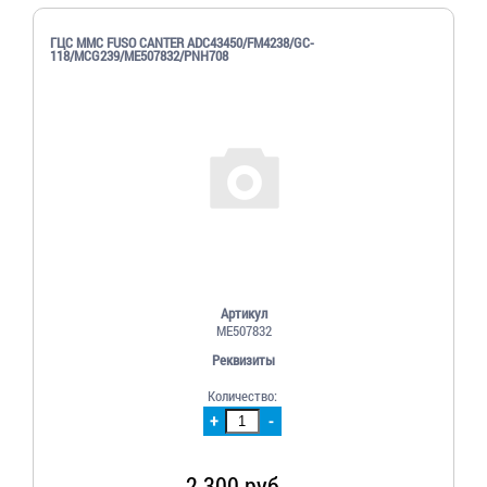
ГЦС MMC FUSO CANTER ADC43450/FM4238/GC-
118/MCG239/ME507832/PNH708
Артикул
ME507832
Реквизиты
Количество:
+
-
2 300 руб.