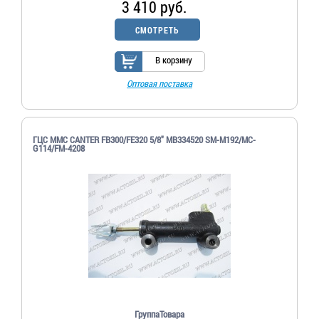
3 410 руб.
СМОТРЕТЬ
В корзину
Оптовая поставка
ГЦС MMC CANTER FB300/FE320 5/8" MB334520 SM-M192/MC-
G114/FM-4208
ГруппаТовара