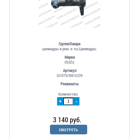
ГруппаТовара
цилиндры и рем. к-ты;Цилиндры;
Марка
ISUZU;
Артикул
GC075/SM-G229
Реквизиты
Количество:
+
-
3 140 руб.
СМОТРЕТЬ