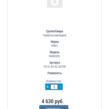
ГруппаТовара
тормоза;накладки;
Марка
HINO;
Модель
RANGER;
Артикул
1611L29-AL-8270F
Реквизиты
Количество:
+
-
4 630 руб.
СМОТРЕТЬ