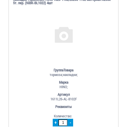
5т. пер. (NiBK-BL1022) 4шт
ГруппаТовара
тормоза;накладки;
Марка
HINO;
Артикул
1611L26-AL-8102F
Реквизиты
Количество:
+
-