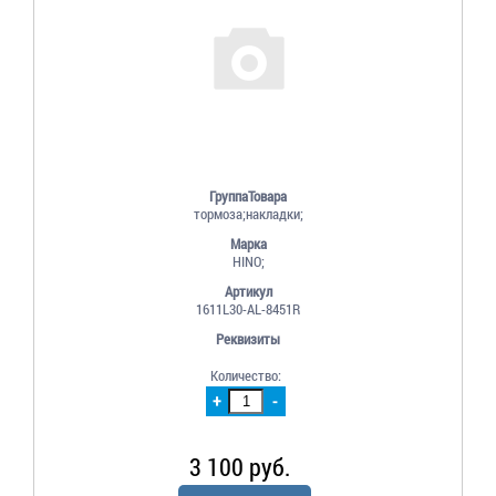
ГруппаТовара
тормоза;накладки;
Марка
HINO;
Артикул
1611L30-AL-8451R
Реквизиты
Количество:
+
-
3 100 руб.