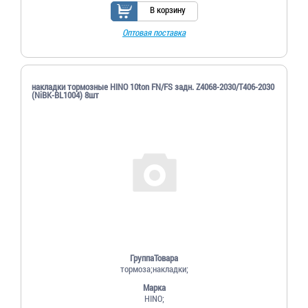
В корзину
Оптовая поставка
накладки тормозные HINO 10ton FN/FS задн. Z4068-2030/T406-2030
(NiBK-BL1004) 8шт
ГруппаТовара
тормоза;накладки;
Марка
HINO;