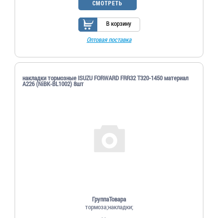
СМОТРЕТЬ
В корзину
Оптовая поставка
накладки тормозные ISUZU FORWARD FRR32 T320-1450 материал
A226 (NiBK-BL1002) 8шт
ГруппаТовара
тормоза;накладки;