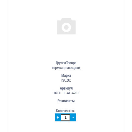
ГруппаТовара
тормоза;накладки;
Марка
ISUZU;
Артикул
1611L11-AL-4201
Реквизиты
Количество:
+
-