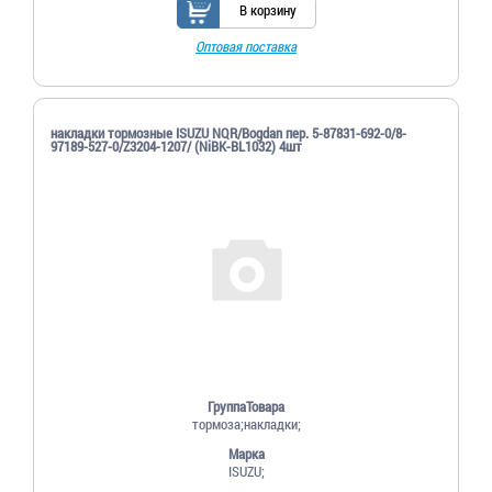
В корзину
Оптовая поставка
накладки тормозные ISUZU NQR/Bogdan пер. 5-87831-692-0/8-
97189-527-0/Z3204-1207/ (NiBK-BL1032) 4шт
ГруппаТовара
тормоза;накладки;
Марка
ISUZU;