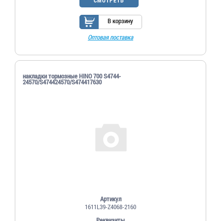
В корзину
Оптовая поставка
накладки тормозные HINO 700 S4744-
24570/S474424570/S474417630
Артикул
1611L39-Z4068-2160
Реквизиты