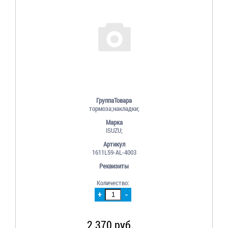
ГруппаТовара
тормоза;накладки;
Марка
ISUZU;
Артикул
1611L59-AL-4003
Реквизиты
Количество:
+
-
2 370 руб.