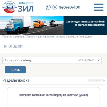
8-906-966-1001
Главная страница
/
Запчасти для японских грузовых
/
тормоза
/
накладки
накладки
Разделы поиска
развернуть
накладка тормозная HOWO передняя короткая (узкая)