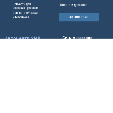
Запчасти для
Оплата и доставка
японских грузовых
Запчасти HYUNDAI
распродажа
АВТОСЕРВИС
Автоцентр ЗИЛ
Сеть магазинов
Павловский тр-т, 49б
Главный офис
(3852) 46-90-50
| 8:30-
18:00
г.
Барнаул
,
ул. Трактовая 19А
,
тел.:
(3852) 31-50-33
Павловский тр-т, 49/2
факс:
31-46-99
,
31-46-54
(3852) 46-89-55
| 8:30-
e-mail:
real@actozil.ru
18:00
Трактовая, 19А
(3852) 54-58-75
| 8:00-
17:00
+7-906-966-1001
Воровского, 112
(3852) 61-41-95
| 9:00-
18:00