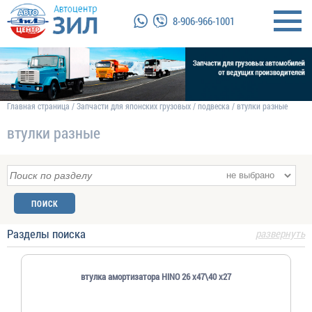
8-906-966-1001
Главная страница
/
Запчасти для японских грузовых
/
подвеска
/
втулки разные
втулки разные
Разделы поиска
развернуть
втулка амортизатора HINO 26 x47\40 x27