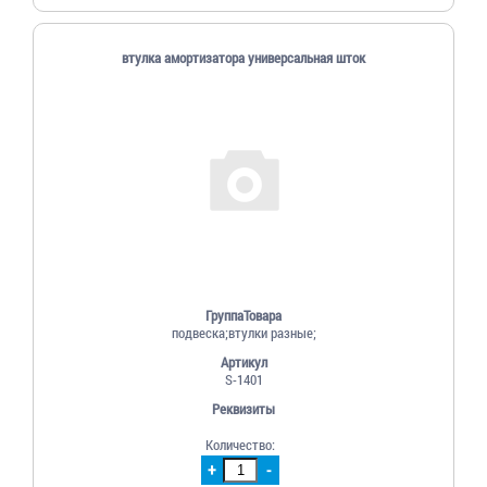
втулка амортизатора универсальная шток
ГруппаТовара
подвеска;втулки разные;
Артикул
S-1401
Реквизиты
Количество:
+
-