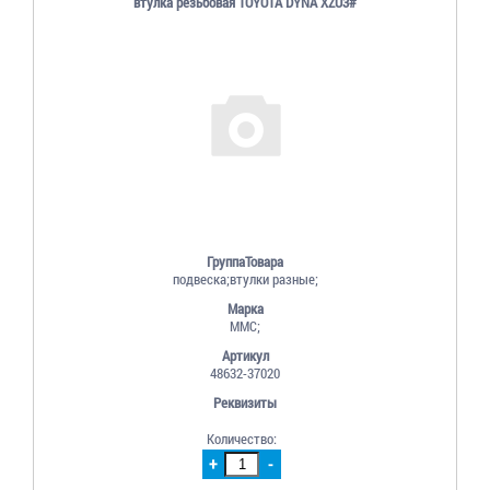
втулка резьбовая TOYOTA DYNA XZU3#
ГруппаТовара
подвеска;втулки разные;
Марка
MMC;
Артикул
48632-37020
Реквизиты
Количество:
+
-