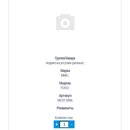
ГруппаТовара
подвеска;втулки разные;
Марка
MMC;
Модель
FUSO;
Артикул
MC013906
Реквизиты
Количество:
+
-