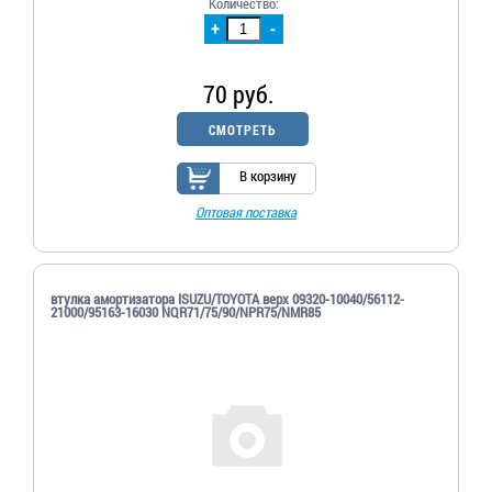
Количество:
+
-
70 руб.
СМОТРЕТЬ
В корзину
Оптовая поставка
втулка амортизатора ISUZU/TOYOTA верх 09320-10040/56112-
21000/95163-16030 NQR71/75/90/NPR75/NMR85