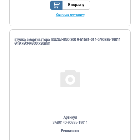
В корзину
Оптовая поставка
втулка амортизатора ISUZU/HINO 300 9-51631-014-0/90385-19011
Ø19 xØ34\Ø30 x20mm
Артикул
SAB0140-90385-19011
Реквизиты