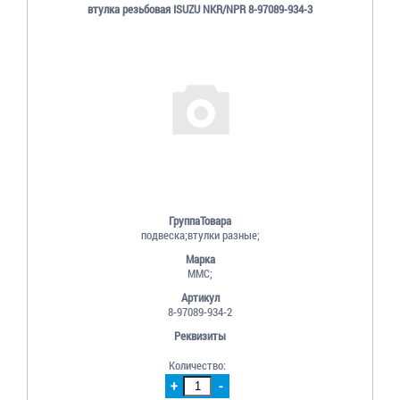
втулка резьбовая ISUZU NKR/NPR 8-97089-934-3
ГруппаТовара
подвеска;втулки разные;
Марка
MMC;
Артикул
8-97089-934-2
Реквизиты
Количество:
+
-