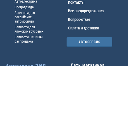
Автоэлектрика
Контакты
Спецодежда
Все спецпредложения
Запчасти для
российских
Вопрос-ответ
автомобилей
Запчасти для
Оплата и доставка
японских грузовых
Запчасти HYUNDAI
распродажа
АВТОСЕРВИС
Автоцентр ЗИЛ
Сеть магазинов
Павловский тр-т, 49б
Главный офис
(3852) 46-90-50
| 8:30-
18:00
г.
Барнаул
,
ул. Трактовая 19А
,
тел.:
(3852) 31-50-33
Павловский тр-т, 49/2
факс:
31-46-99
,
31-46-54
(3852) 46-89-55
| 8:30-
e-mail:
real@actozil.ru
18:00
Трактовая, 19А
(3852) 54-58-75
| 8:00-
17:00
+7-906-966-1001
Воровского, 112