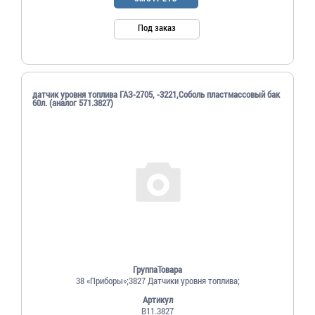
Под заказ
датчик уровня топлива ГАЗ-2705, -3221,Соболь пластмассовый бак
60л. (аналог 571.3827)
ГруппаТовара
38 «Приборы»;3827 Датчики уровня топлива;
Артикул
В11.3827