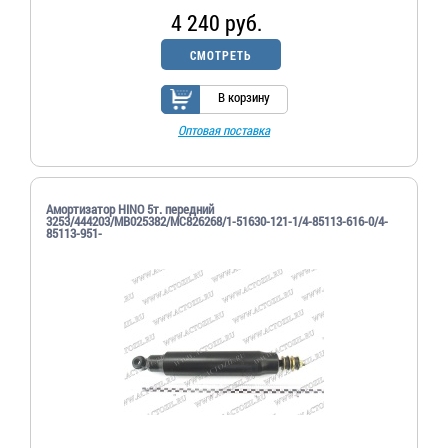
4 240 руб.
СМОТРЕТЬ
В корзину
Оптовая поставка
Амортизатор HINO 5т. передний
3253/444203/MB025382/MC826268/1-51630-121-1/4-85113-616-0/4-
85113-951-