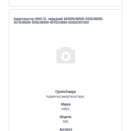
Амортизатор HINO 5т. передний 444309/48500-3420/48500-
3570/48500-3590/48500-4070/S4850-03420/501003
ГруппаТовара
подвеска;амортизаторы;
Марка
HINO;
Модель
500;
Артикул