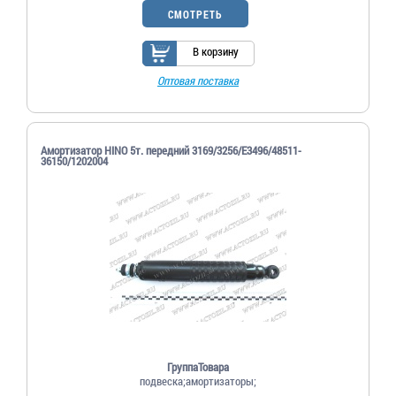
СМОТРЕТЬ
В корзину
Оптовая поставка
Амортизатор HINO 5т. передний 3169/3256/E3496/48511-
36150/1202004
ГруппаТовара
подвеска;амортизаторы;