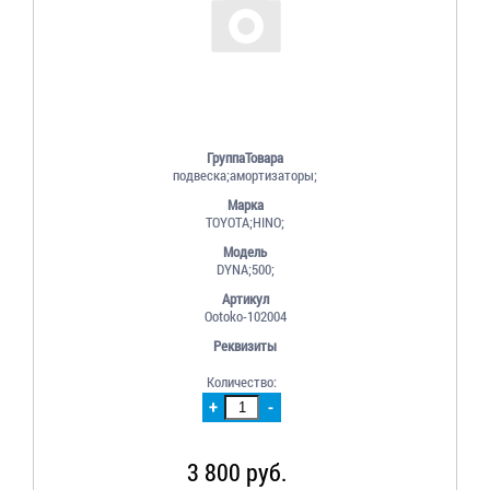
ГруппаТовара
подвеска;амортизаторы;
Марка
TOYOTA;HINO;
Модель
DYNA;500;
Артикул
Ootoko-102004
Реквизиты
Количество:
+
-
3 800 руб.