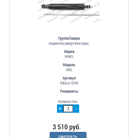
ГруппаТовара
подвеска;амортизаторы;
Марка
HINO;
Модель
500;
Артикул
Tokico-3256
Реквизиты
Количество:
+
-
3 510 руб.
СМОТРЕТЬ