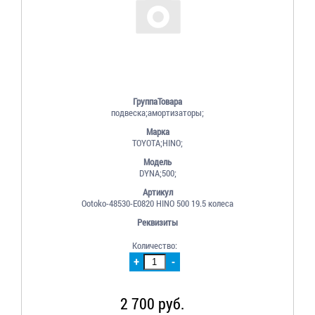
ГруппаТовара
подвеска;амортизаторы;
Марка
TOYOTA;HINO;
Модель
DYNA;500;
Артикул
Ootoko-48530-E0820 HINO 500 19.5 колеса
Реквизиты
Количество:
+
-
2 700 руб.