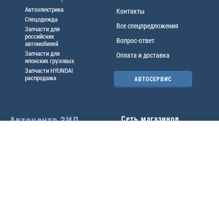
Автоэлектрика
Контакты
Спецодежда
Все спецпредложения
Запчасти для
российских
Вопрос-ответ
автомобилей
Запчасти для
Оплата и доставка
японских грузовых
Запчасти HYUNDAI
распродажа
АВТОСЕРВИС
Автоцентр ЗИЛ
Сеть магазинов
Павловский тр-т, 49б
Главный офис
(3852) 46-90-50
| 8:30-
18:00
г.
Барнаул
,
ул. Трактовая 19А
,
тел.:
(3852) 31-50-33
Павловский тр-т, 49/2
факс:
31-46-99
,
31-46-54
(3852) 46-89-55
| 8:30-
e-mail:
real@actozil.ru
18:00
Трактовая, 19А
(3852) 54-58-75
| 8:00-
17:00