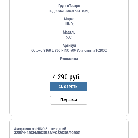
ГруппаТовара
подвеска;амортизаторы;
Марка
HINO;
Модель
500;
Артикул
Ootoko-3169 L-350 HINO 500 Усиленный 102002
Реквизиты
4 290 руб.
СМОТРЕТЬ
Под заказ
Амортизатор HINO 5т. передний
3253/444203/MB025382/MC826268/102001