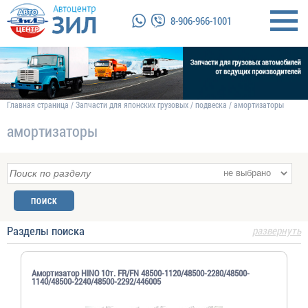
8-906-966-1001
Главная страница
/
Запчасти для японских грузовых
/
подвеска
/
амортизаторы
амортизаторы
Разделы поиска
развернуть
Амортизатор HINO 10т. FR/FN 48500-1120/48500-2280/48500-
1140/48500-2240/48500-2292/446005