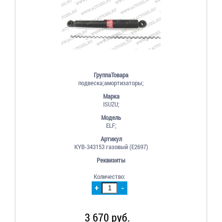
ГруппаТовара
подвеска;амортизаторы;
Марка
ISUZU;
Модель
ELF;
Артикул
KYB-343153 газовый (E2697)
Реквизиты
Количество:
+
-
3 670 руб.