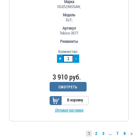
Марка
ISUZU;NISSAN;
Модель
ELF;
Артикул
Tokico-3577
Реквизиты
Количество:
+
-
3 910 руб.
СМОТРЕТЬ
В корзину
Оптовая поставка
1
2
3
...
7
8
>