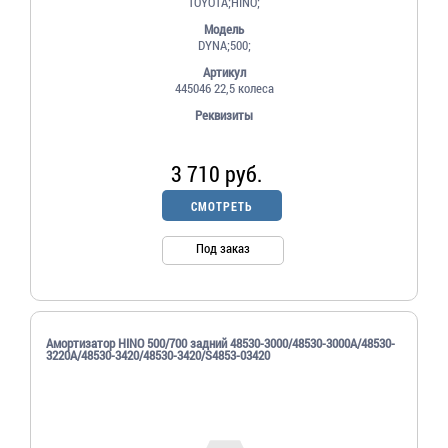
TOYOTA;HINO;
Модель
DYNA;500;
Артикул
445046 22,5 колеса
Реквизиты
3 710 руб.
СМОТРЕТЬ
Под заказ
Амортизатор HINO 500/700 задний 48530-3000/48530-3000A/48530-
3220A/48530-3420/48530-3420/S4853-03420