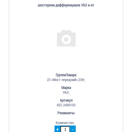
шестерени дифференциала УАЗ к-кт
ГруппаТовара
23 «Мост передний»;23Н;
Марка
УАЗ;
Артикул
452-2400103
Реквизиты
Количество:
+
-