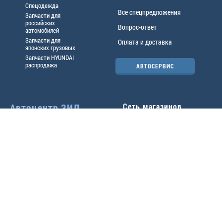
Спецодежда
Все спецпредложения
Запчасти для
российских
Вопрос-ответ
автомобилей
Запчасти для
Оплата и доставка
японских грузовых
Запчасти HYUNDAI
распродажа
АВТОСЕРВИС
Автоцентр ЗИЛ
Сеть магазинов
Павловский тр-т, 49б
Главный офис
(3852) 46-90-50
| 8:30-
18:00
г.
Барнаул
,
ул. Трактовая 19А
,
тел.:
(3852) 31-50-33
Павловский тр-т, 49/2
факс:
31-46-99
,
31-46-54
(3852) 46-89-55
| 8:30-
e-mail:
real@actozil.ru
18:00
Трактовая, 19А
(3852) 54-58-75
| 8:00-
17:00
+7-906-966-1001
Воровского, 112