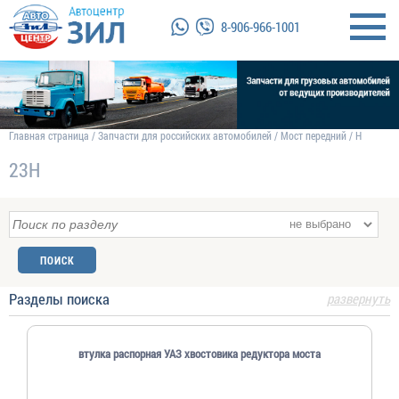
8-906-966-1001
Главная страница
/
Запчасти для российских автомобилей
/
Мост передний
/
Н
23Н
Разделы поиска
развернуть
втулка распорная УАЗ хвостовика редуктора моста