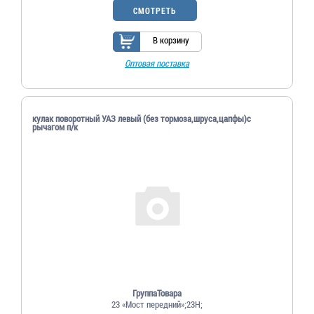
СМОТРЕТЬ
В корзину
Оптовая поставка
кулак поворотный УАЗ левый (без тормоза,шруса,цапфы)с
рычагом п/к
ГруппаТовара
23 «Мост передний»;23Н;