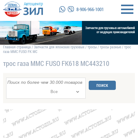
8-906-966-1001
Главная страница
/
Запчасти для японских грузовых
/
тросы
/
тросы разные
/
трос
газа MMC FUSO FК MC
трос газа MMC FUSO FК618 MC443210