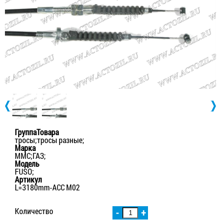
ГруппаТовара
тросы;тросы разные;
Марка
MMC;ГАЗ;
Модель
FUSO;
Артикул
L=3180mm-ACC M02
Количество
-
+