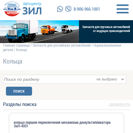
8-906-966-1001
Главная страница
/
Запчасти для российских автомобилей
/
Нормализованные
детали
/
Кольца
Кольца
Разделы поиска
развернуть
кольцо поршня переключения механизма демультипликатора
ЗиЛ-4331