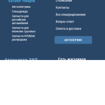
Каталог товаров
О компании
Автоэлектрика
Контакты
Спецодежда
Все спецпредложения
Запчасти для
российских
Вопрос-ответ
автомобилей
Запчасти для
Оплата и доставка
японских грузовых
Запчасти HYUNDAI
распродажа
АВТОСЕРВИС
Автоцентр ЗИЛ
Сеть магазинов
Павловский тр-т, 49б
Главный офис
(3852) 46-90-50
| 8:30-
18:00
г.
Барнаул
,
ул. Трактовая 19А
,
тел.:
(3852) 31-50-33
Павловский тр-т, 49/2
факс:
31-46-99
,
31-46-54
(3852) 46-89-55
| 8:30-
e-mail:
real@actozil.ru
18:00
Трактовая, 19А
(3852) 54-58-75
| 8:00-
17:00