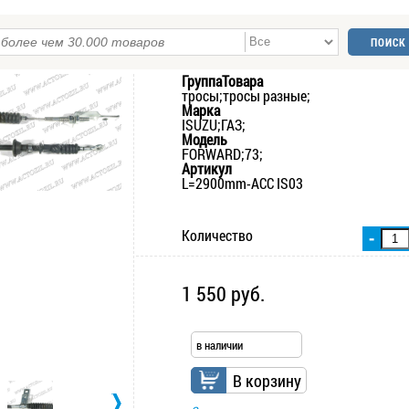
ГруппаТовара
тросы;тросы разные;
Марка
ISUZU;ГАЗ;
Модель
FORWARD;73;
Артикул
L=2900mm-ACC IS03
Количество
-
1 550 руб.
в наличии
В корзину