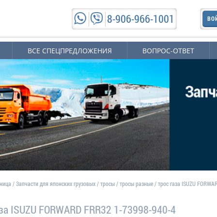
8-906-966-1001
ВО
ВСЕ СПЕЦПРЕДЛОЖЕНИЯ
ВОПРОС-ОТВЕТ
аница
/
Запчасти для японских грузовых
/
тросы
/
тросы разные
/
трос газа ISUZU FORWA
аза ISUZU FORWARD FRR32 1-73998-940-4