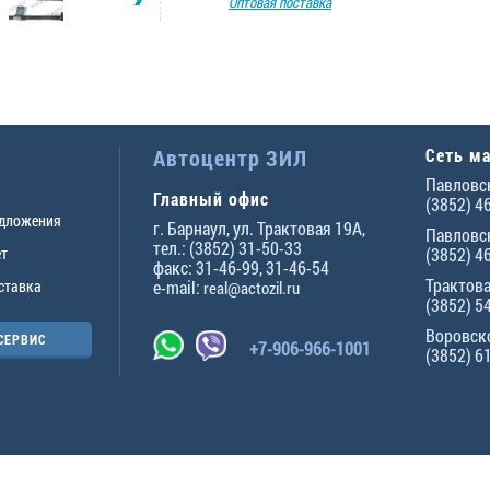
Оптовая поставка
Автоцентр ЗИЛ
Сеть м
Павловск
Главный офис
(3852) 4
едложения
г.
Барнаул
,
ул. Трактовая 19А
,
Павловск
тел.:
(3852) 31-50-33
ет
(3852) 4
факс:
31-46-99
,
31-46-54
Трактова
ставка
e-mail:
real@actozil.ru
(3852) 5
Воровско
СЕРВИС
+7-906-966-1001
(3852) 6
ны