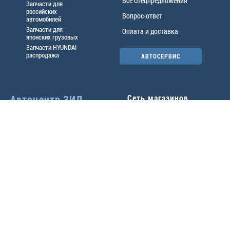
Все спецпредложения
Запчасти для
российских
Вопрос-ответ
автомобилей
Запчасти для
Оплата и доставка
японских грузовых
Запчасти HYUNDAI
распродажа
АВТОСЕРВИС
Автоцентр ЗИЛ
Сеть магазинов
Павловский тр-т, 49б
Главный офис
(3852) 46-90-50
| 8:30-
18:00
г.
Барнаул
,
ул. Трактовая 19А
,
тел.:
(3852) 31-50-33
Павловский тр-т, 49/2
факс:
31-46-99
,
31-46-54
(3852) 46-89-55
| 8:30-
e-mail:
real@actozil.ru
18:00
Трактовая, 19А
(3852) 54-58-75
| 8:00-
17:00
+7-906-966-1001
Воровского, 112
(3852) 61-41-95
| 9:00-
18:00