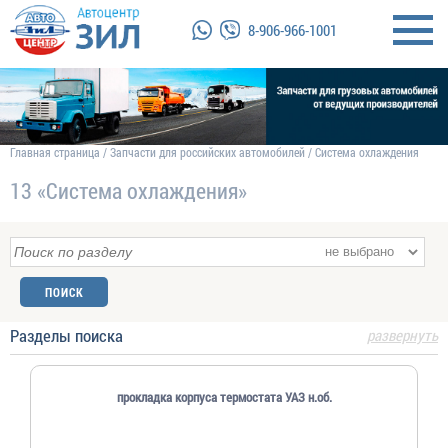
8-906-966-1001
Главная страница
/
Запчасти для российских автомобилей
/
Система охлаждения
13 «Система охлаждения»
Разделы поиска
развернуть
прокладка корпуса термостата УАЗ н.об.