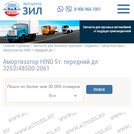
8-906-966-1001
Главная страница
/
Запчасти для японских грузовых
/
подвеска
/
амортизаторы
/
Амортизатор HINO т передний дл /-
Амортизатор HINO 5т. передний дл
3253/48500-2061