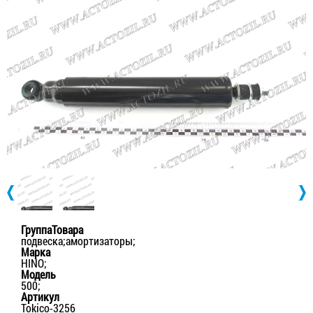
ГруппаТовара
подвеска;амортизаторы;
Марка
HINO;
Модель
500;
Артикул
Tokico-3256