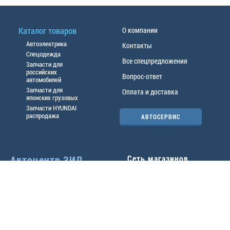
Каталог товаров
О компании
Автоэлектрика
Контакты
Спецодежда
Все спецпредложения
Запчасти для
российских
Вопрос-ответ
автомобилей
Запчасти для
Оплата и доставка
японских грузовых
Запчасти HYUNDAI
распродажа
АВТОСЕРВИС
Автоцентр ЗИЛ
Сеть магазинов
Павловский тр-т, 49б
Главный офис
(3852) 46-90-50
| 8:30-
18:00
г.
Барнаул
,
ул. Трактовая 19А
,
тел.:
(3852) 31-50-33
Павловский тр-т, 49/2
факс:
31-46-99
,
31-46-54
(3852) 46-89-55
| 8:30-
e-mail:
real@actozil.ru
18:00