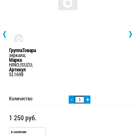
ГруппаТовара
зеркала;
Марка
HINO;ISUZU;
Артикул
SL1698
Количество
-
+
1 250 руб.
в наличии