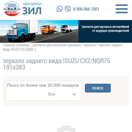
8-906-966-1001
Главная страница
/
Запчасти для японских грузовых
/
зеркала
/
зеркало заднего
вида ISUZU CXZ/NQR x
зеркало заднего вида ISUZU CXZ/NQR75
191x383