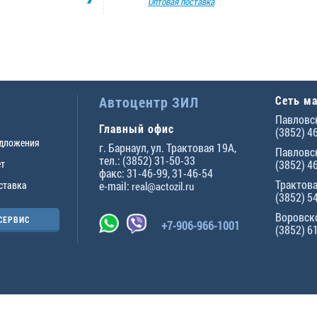
Оптовая поставка
Автоцентр ЗИЛ
Сеть м
Павловск
Главный офис
(3852) 4
едложения
г.
Барнаул
,
ул. Трактовая 19А
,
Павловск
тел.:
(3852) 31-50-33
ет
(3852) 4
факс:
31-46-99
,
31-46-54
Трактова
ставка
e-mail:
real@actozil.ru
(3852) 5
Воровско
СЕРВИС
+7-906-966-1001
(3852) 6
ны