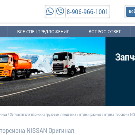
8-906-966-1001
ВО
ВСЕ СПЕЦПРЕДЛОЖЕНИЯ
ВОПРОС-ОТВЕТ
аница
/
Запчасти для японских грузовых
/
подвеска
/
втулки разные
/
втулка торсиона NI
 торсиона NISSAN Оригинал