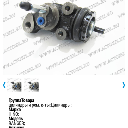
ГруппаТовара
цилиндры и рем. к-ты;Цилиндры;
Марка
HINO;
Модель
RANGER;
Артикул