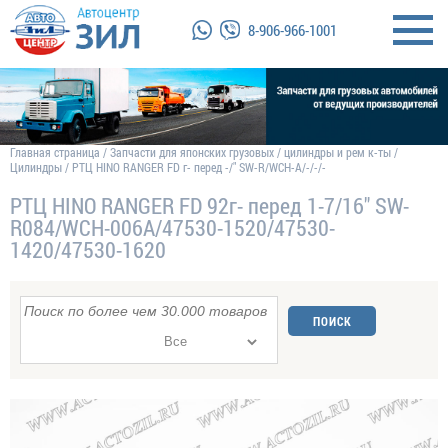
8-906-966-1001
Главная страница
/
Запчасти для японских грузовых
/
цилиндры и рем к-ты
/
Цилиндры
/
РТЦ HINO RANGER FD г- перед -/" SW-R/WCH-A/-/-/-
РТЦ HINO RANGER FD 92г- перед 1-7/16" SW-
R084/WCH-006A/47530-1520/47530-
1420/47530-1620