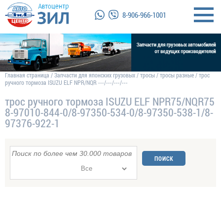
8-906-966-1001
Главная страница
/
Запчасти для японских грузовых
/
тросы
/
тросы разные
/
трос
ручного тормоза ISUZU ELF NPR/NQR ---/---/---/---
трос ручного тормоза ISUZU ELF NPR75/NQR75
8-97010-844-0/8-97350-534-0/8-97350-538-1/8-
97376-922-1