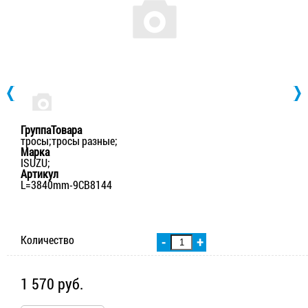
ГруппаТовара
тросы;тросы разные;
Марка
ISUZU;
Артикул
L=3840mm-9CB8144
Количество
-
+
1 570 руб.