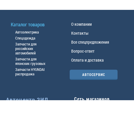
Каталог товаров
О компании
Автоэлектрика
Контакты
Спецодежда
Все спецпредложения
Запчасти для
российских
Вопрос-ответ
автомобилей
Запчасти для
Оплата и доставка
японских грузовых
Запчасти HYUNDAI
распродажа
АВТОСЕРВИС
Автоцентр ЗИЛ
Сеть магазинов
Павловский тр-т, 49б
Главный офис
(3852) 46-90-50
| 8:30-
18:00
г.
Барнаул
,
ул. Трактовая 19А
,
тел.:
(3852) 31-50-33
Павловский тр-т, 49/2
факс:
31-46-99
,
31-46-54
(3852) 46-89-55
| 8:30-