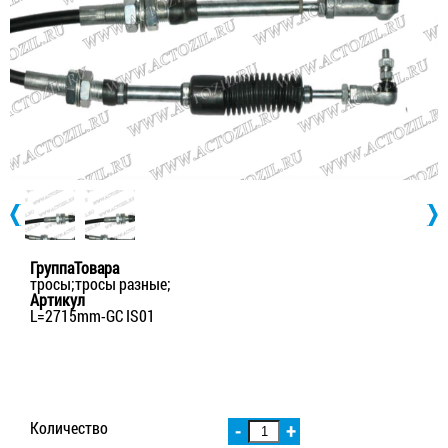
ГруппаТовара
тросы;тросы разные;
Артикул
L=2715mm-GC IS01
Количество
-
+