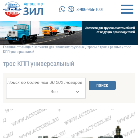
8-906-966-1001
Главная страница
/
Запчасти для японских грузовых
/
тросы
/
тросы разные
/
трос
КПП универсальный
трос КПП универсальный