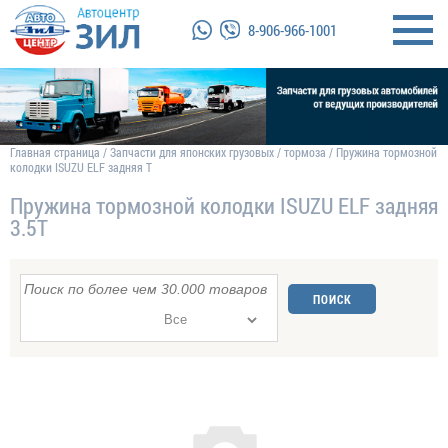
8-906-966-1001
Главная страница
/
Запчасти для японских грузовых
/
тормоза
/
Пружина тормозной
колодки ISUZU ELF задняя T
Пружина тормозной колодки ISUZU ELF задняя
3.5T