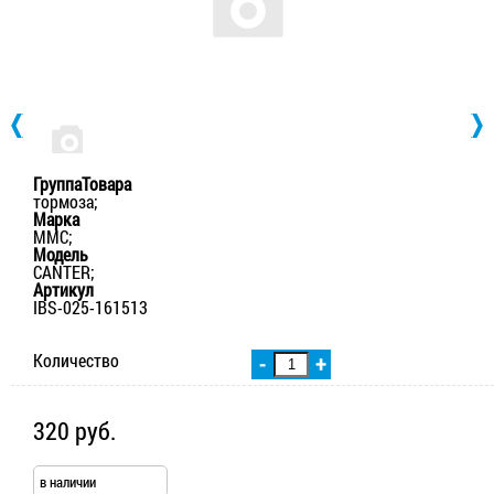
ГруппаТовара
тормоза;
Марка
MMC;
Модель
CANTER;
Артикул
IBS-025-161513
Количество
-
+
320 руб.
в наличии