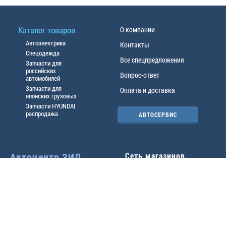
Каталог товаров
О компании
Автоэлектрика
Контакты
Спецодежда
Все спецпредложения
Запчасти для
российских
Вопрос-ответ
автомобилей
Запчасти для
Оплата и доставка
японских грузовых
Запчасти HYUNDAI
распродажа
АВТОСЕРВИС
Автоцентр ЗИЛ
Сеть магазинов
Павловский тр-т, 49б
Главный офис
(3852) 46-90-50
| 8:30-
18:00
г.
Барнаул
,
ул. Трактовая 19А
,
тел.:
(3852) 31-50-33
Павловский тр-т, 49/2
факс:
31-46-99
,
31-46-54
(3852) 46-89-55
| 8:30-
e-mail:
real@actozil.ru
18:00