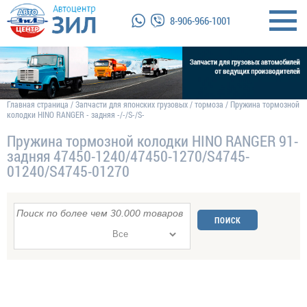
8-906-966-1001
Главная страница
/
Запчасти для японских грузовых
/
тормоза
/
Пружина тормозной
колодки HINO RANGER - задняя -/-/S-/S-
Пружина тормозной колодки HINO RANGER 91-
задняя 47450-1240/47450-1270/S4745-
01240/S4745-01270