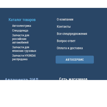
Каталог товаров
О компании
Автоэлектрика
Контакты
Спецодежда
Все спецпредложения
Запчасти для
российских
Вопрос-ответ
автомобилей
Запчасти для
Оплата и доставка
японских грузовых
Запчасти HYUNDAI
распродажа
АВТОСЕРВИС
Автоцентр ЗИЛ
Сеть магазинов
Павловский тр-т, 49б
Главный офис
(3852) 46-90-50
| 8:30-
18:00
г.
Барнаул
,
ул. Трактовая 19А
,
тел.:
(3852) 31-50-33
Павловский тр-т, 49/2
факс:
31-46-99
,
31-46-54
(3852) 46-89-55
| 8:30-