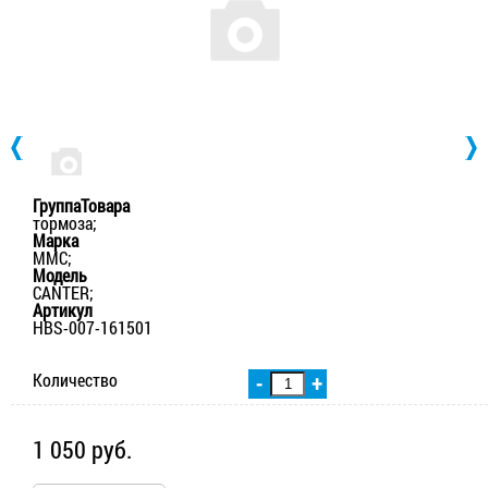
ГруппаТовара
тормоза;
Марка
MMC;
Модель
CANTER;
Артикул
HBS-007-161501
Количество
-
+
1 050 руб.