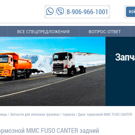
8-906-966-1001
ВО
ВСЕ СПЕЦПРЕДЛОЖЕНИЯ
ВОПРОС-ОТВЕТ
аница
/
Запчасти для японских грузовых
/
тормоза
/
Диск тормозной MMC FUSO CANTER
ормозной MMC FUSO CANTER задний