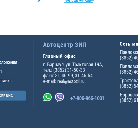
Оптовая поставка
Автоцентр ЗИЛ
Сеть м
Павловск
Главный офис
(3852) 4
едложения
г.
Барнаул
,
ул. Трактовая 19А
,
Павловск
тел.:
(3852) 31-50-33
ет
(3852) 4
факс:
31-46-99
,
31-46-54
Трактова
ставка
e-mail:
real@actozil.ru
(3852) 5
Воровско
СЕРВИС
+7-906-966-1001
(3852) 6
ны