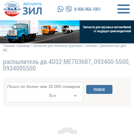
8-906-966-1001
Главная страница
/
Запчасти для японских грузовых
/
топливо
/
распылитель двD
ME -
распылитель дв.4D32 ME703687, 093400-5500,
0934005500