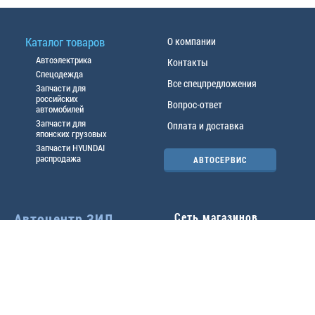
Каталог товаров
О компании
Автоэлектрика
Контакты
Спецодежда
Все спецпредложения
Запчасти для
российских
Вопрос-ответ
автомобилей
Запчасти для
Оплата и доставка
японских грузовых
Запчасти HYUNDAI
распродажа
АВТОСЕРВИС
Автоцентр ЗИЛ
Сеть магазинов
Павловский тр-т, 49б
Главный офис
(3852) 46-90-50
| 8:30-
18:00
г.
Барнаул
,
ул. Трактовая 19А
,
тел.:
(3852) 31-50-33
Павловский тр-т, 49/2
факс:
31-46-99
,
31-46-54
(3852) 46-89-55
| 8:30-
e-mail:
real@actozil.ru
18:00