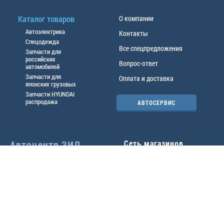
Каталог товаров
О компании
Автоэлектрика
Контакты
Спецодежда
Все спецпредложения
Запчасти для
российских
Вопрос-ответ
автомобилей
Запчасти для
Оплата и доставка
японских грузовых
Запчасти HYUNDAI
распродажа
АВТОСЕРВИС
Автоцентр ЗИЛ
Сеть магазинов
Павловский тр-т, 49б
Главный офис
(3852) 46-90-50
| 8:30-
18:00
г.
Барнаул
,
ул. Трактовая 19А
,
тел.:
(3852) 31-50-33
Павловский тр-т, 49/2
факс:
31-46-99
,
31-46-54
(3852) 46-89-55
| 8:30-
e-mail:
real@actozil.ru
18:00
Трактовая, 19А