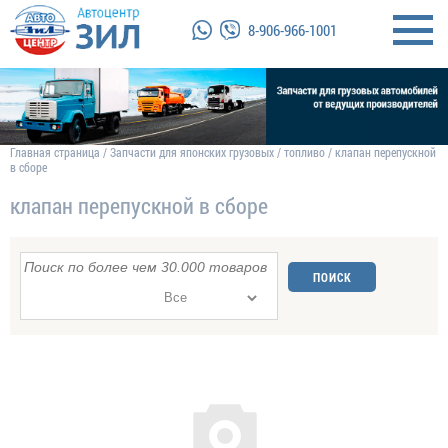
8-906-966-1001
Главная страница
/
Запчасти для японских грузовых
/
топливо
/
клапан перепускной
в сборе
клапан перепускной в сборе