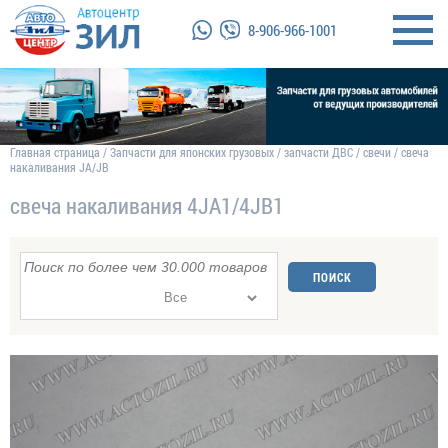
8-906-966-1001
Главная страница
/
Запчасти для японских грузовых
/
запчасти ДВС
/
свечи
/
свеча
накаливания JA/JB
свеча накаливания 4JA1/4JB1