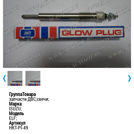
ГруппаТовара
запчасти ДВС;свечи;
Марка
ISUZU;
Модель
ELF;
Артикул
HKT-PI-49