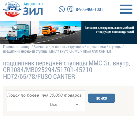
8-906-966-1001
Главная страница
/
Запчасти для японских грузовых
/
подшипники
/
ступицы
/
подшипник передней ступицы MMC т внутр CR/MB/- HD///FUSO CANTER
подшипник передней ступицы MMC 3т. внутр,
CR1084/MB025294/51701-45210
HD72/65/78/FUSO CANTER