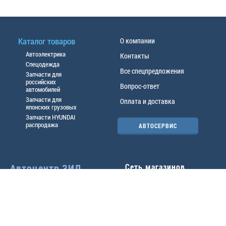
Каталог товаров
О компании
Автоэлектрика
Контакты
Спецодежда
Все спецпредложения
Запчасти для
российских
Вопрос-ответ
автомобилей
Запчасти для
Оплата и доставка
японских грузовых
Запчасти HYUNDAI
распродажа
АВТОСЕРВИС
Автоцентр ЗИЛ
Сеть магазинов
Павловский тр-т, 49б
Главный офис
(3852) 46-90-50
| 8:30-
18:00
г.
Барнаул
,
ул. Трактовая 19А
,
тел.:
(3852) 31-50-33
Павловский тр-т, 49/2
факс:
31-46-99
,
31-46-54
(3852) 46-89-55
| 8:30-