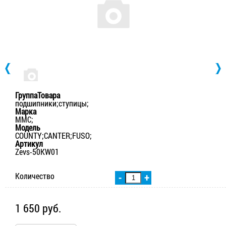
ГруппаТовара
подшипники;ступицы;
Марка
MMC;
Модель
COUNTY;CANTER;FUSO;
Артикул
Zevs-50KW01
Количество
-
+
1 650 руб.