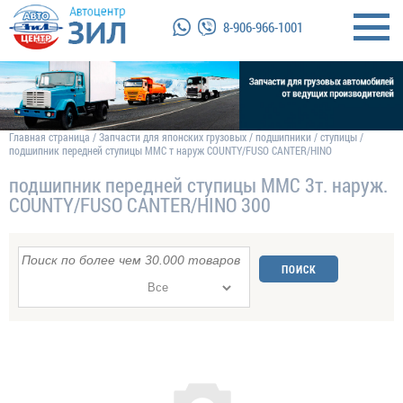
8-906-966-1001
Главная страница
/
Запчасти для японских грузовых
/
подшипники
/
ступицы
/
подшипник передней ступицы MMC т наруж COUNTY/FUSO CANTER/HINO
подшипник передней ступицы MMC 3т. наруж.
COUNTY/FUSO CANTER/HINO 300