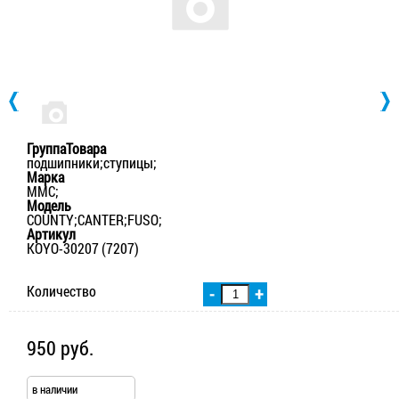
ГруппаТовара
подшипники;ступицы;
Марка
MMC;
Модель
COUNTY;CANTER;FUSO;
Артикул
KOYO-30207 (7207)
Количество
-
+
950 руб.
в наличии