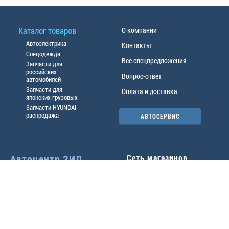
Каталог товаров
О компании
Автоэлектрика
Контакты
Спецодежда
Все спецпредложения
Запчасти для
российских
Вопрос-ответ
автомобилей
Запчасти для
Оплата и доставка
японских грузовых
Запчасти HYUNDAI
распродажа
АВТОСЕРВИС
Автоцентр ЗИЛ
Сеть магазинов
Павловский тр-т, 49б
Главный офис
(3852) 46-90-50
| 8:30-
18:00
г.
Барнаул
,
ул. Трактовая 19А
,
тел.:
(3852) 31-50-33
Павловский тр-т, 49/2
факс:
31-46-99
,
31-46-54
(3852) 46-89-55
| 8:30-
e-mail:
real@actozil.ru
18:00