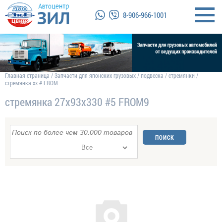
8-906-966-1001
Главная страница
/
Запчасти для японских грузовых
/
подвеска
/
стремянки
/
стремянка хх # FROM
стремянка 27х93х330 #5 FROM9