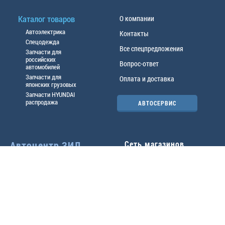
Каталог товаров
О компании
Автоэлектрика
Контакты
Спецодежда
Все спецпредложения
Запчасти для
российских
Вопрос-ответ
автомобилей
Запчасти для
Оплата и доставка
японских грузовых
Запчасти HYUNDAI
распродажа
АВТОСЕРВИС
Автоцентр ЗИЛ
Сеть магазинов
Павловский тр-т, 49б
Главный офис
(3852) 46-90-50
| 8:30-
18:00
г.
Барнаул
,
ул. Трактовая 19А
,
тел.:
(3852) 31-50-33
Павловский тр-т, 49/2
факс:
31-46-99
,
31-46-54
(3852) 46-89-55
| 8:30-
e-mail:
real@actozil.ru
18:00
Трактовая, 19А