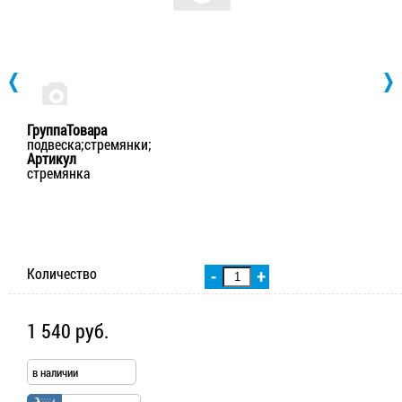
ГруппаТовара
подвеска;стремянки;
Артикул
стремянка
Количество
-
+
1 540 руб.
в наличии