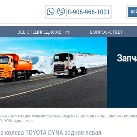
8-906-966-1001
ВО
ВСЕ СПЕЦПРЕДЛОЖЕНИЯ
ВОПРОС-ОТВЕТ
аница
/
Запчасти для японских грузовых
/
подвеска
/
шпильки и к-ты
/
шпильки
/
шпильк
TA DYNA задняя левая
а колеса TOYOTA DYNA задняя левая