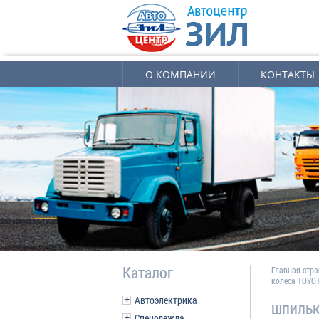
О КОМПАНИИ
КОНТАКТЫ
Каталог
Главная стр
колеса TOYO
Автоэлектрика
шпильк
Спецодежда