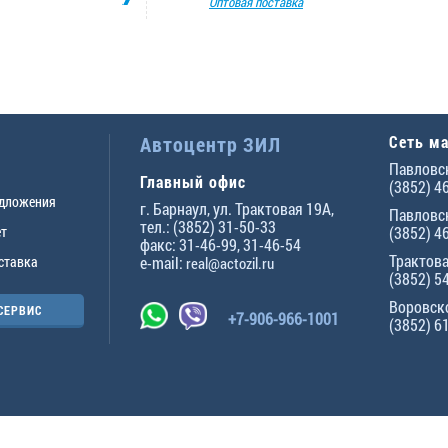
Оптовая поставка
Автоцентр ЗИЛ
Сеть м
Павловск
Главный офис
(3852) 4
едложения
г.
Барнаул
,
ул. Трактовая 19А
,
Павловск
тел.:
(3852) 31-50-33
ет
(3852) 4
факс:
31-46-99
,
31-46-54
Трактова
ставка
e-mail:
real@actozil.ru
(3852) 5
Воровско
СЕРВИС
+7-906-966-1001
(3852) 6
ны