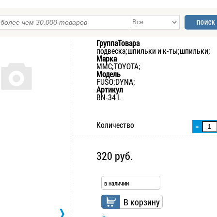
ГруппаТовара
подвеска;шпильки и к-ты;шпильки;
Марка
MMC;TOYOTA;
Модель
FUSO;DYNA;
Артикул
BN-34 L
Количество
-
320 руб.
в наличии
В корзину