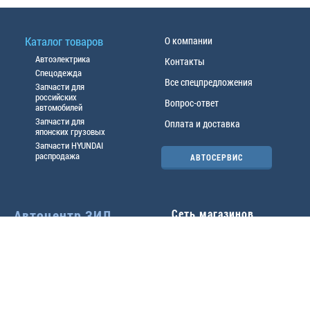
Каталог товаров
О компании
Автоэлектрика
Контакты
Спецодежда
Все спецпредложения
Запчасти для
российских
Вопрос-ответ
автомобилей
Запчасти для
Оплата и доставка
японских грузовых
Запчасти HYUNDAI
распродажа
АВТОСЕРВИС
Автоцентр ЗИЛ
Сеть магазинов
Павловский тр-т, 49б
Главный офис
(3852) 46-90-50
| 8:30-
18:00
г.
Барнаул
,
ул. Трактовая 19А
,
тел.:
(3852) 31-50-33
Павловский тр-т, 49/2
факс:
31-46-99
,
31-46-54
(3852) 46-89-55
| 8:30-
e-mail:
real@actozil.ru
18:00