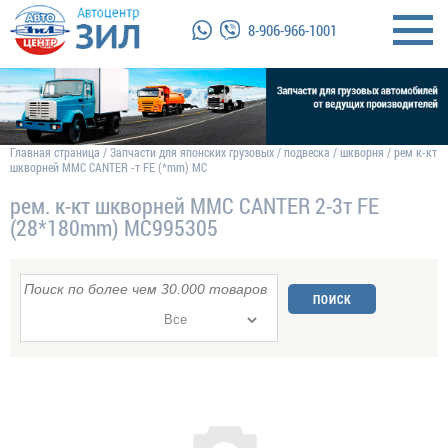
8-906-966-1001
Главная страница
/
Запчасти для японских грузовых
/
подвеска
/
шкворня
/
рем к-кт
шкворней MMC CANTER -т FE (*mm) MC
рем. к-кт шкворней MMC CANTER 2-3т FE
(28*180mm) MC995305