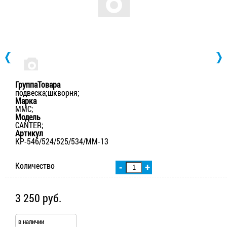
ГруппаТовара
подвеска;шкворня;
Марка
MMC;
Модель
CANTER;
Артикул
KP-546/524/525/534/ММ-13
Количество
-
+
3 250 руб.
в наличии