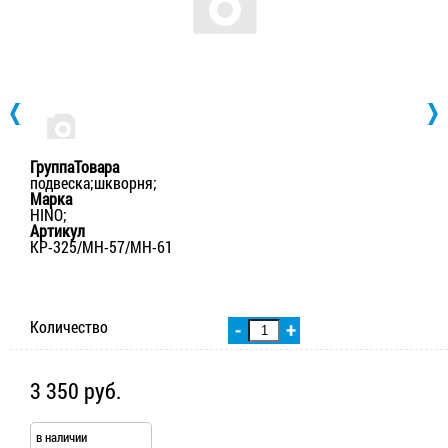
ГруппаТовара
подвеска;шкворня;
Марка
HINO;
Артикул
KP-325/МН-57/MH-61
Количество
-
+
3 350 руб.
в наличии