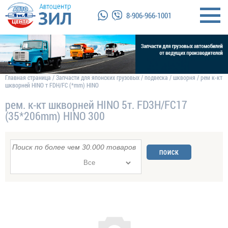
8-906-966-1001
Главная страница
/
Запчасти для японских грузовых
/
подвеска
/
шкворня
/
рем к-кт
шкворней HINO т FDH/FC (*mm) HINO
рем. к-кт шкворней HINO 5т. FD3H/FC17
(35*206mm) HINO 300