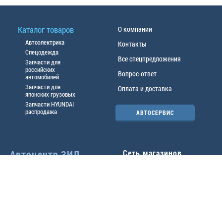
Каталог товаров
О компании
Автоэлектрика
Контакты
Спецодежда
Все спецпредложения
Запчасти для
российских
Вопрос-ответ
автомобилей
Запчасти для
Оплата и доставка
японских грузовых
Запчасти HYUNDAI
распродажа
АВТОСЕРВИС
Автоцентр ЗИЛ
Сеть магазинов
Павловский тр-т, 49б
Главный офис
(3852) 46-90-50
| 8:30-
18:00
г.
Барнаул
,
ул. Трактовая 19А
,
тел.:
(3852) 31-50-33
Павловский тр-т, 49/2
факс:
31-46-99
,
31-46-54
(3852) 46-89-55
| 8:30-
e-mail:
real@actozil.ru
18:00