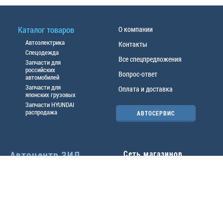
Каталог товаров
О компании
Автоэлектрика
Контакты
Спецодежда
Все спецпредложения
Запчасти для
российских
Вопрос-ответ
автомобилей
Запчасти для
Оплата и доставка
японских грузовых
Запчасти HYUNDAI
распродажа
АВТОСЕРВИС
Автоцентр ЗИЛ
Сеть магазинов
Павловский тр-т, 49б
Главный офис
(3852) 46-90-50
| 8:30-
18:00
г.
Барнаул
,
ул. Трактовая 19А
,
тел.:
(3852) 31-50-33
Павловский тр-т, 49/2
факс:
31-46-99
,
31-46-54
(3852) 46-89-55
| 8:30-
e-mail:
real@actozil.ru
18:00