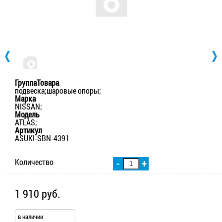
ГруппаТовара
подвеска;шаровые опоры;
Марка
NISSAN;
Модель
ATLAS;
Артикул
ASUKI-SBN-4391
Количество
-
+
1 910 руб.
в наличии