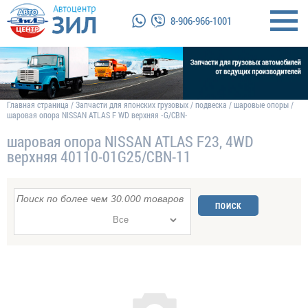
8-906-966-1001
Главная страница
/
Запчасти для японских грузовых
/
подвеска
/
шаровые опоры
/
шаровая опора NISSAN ATLAS F WD верхняя -G/CBN-
шаровая опора NISSAN ATLAS F23, 4WD
верхняя 40110-01G25/CBN-11