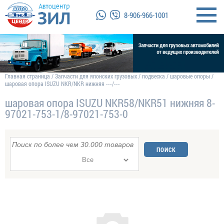
8-906-966-1001
Главная страница
/
Запчасти для японских грузовых
/
подвеска
/
шаровые опоры
/
шаровая опора ISUZU NKR/NKR нижняя ---/---
шаровая опора ISUZU NKR58/NKR51 нижняя 8-
97021-753-1/8-97021-753-0