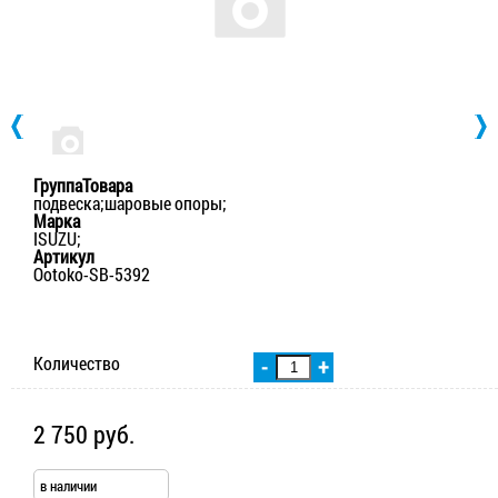
ГруппаТовара
подвеска;шаровые опоры;
Марка
ISUZU;
Артикул
Ootoko-SB-5392
Количество
-
+
2 750 руб.
в наличии