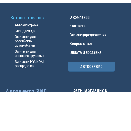
Каталог товаров
О компании
Автоэлектрика
Контакты
Спецодежда
Все спецпредложения
Запчасти для
российских
Вопрос-ответ
автомобилей
Запчасти для
Оплата и доставка
японских грузовых
Запчасти HYUNDAI
распродажа
АВТОСЕРВИС
Автоцентр ЗИЛ
Сеть магазинов
Павловский тр-т, 49б
Главный офис
(3852) 46-90-50
| 8:30-
18:00
г.
Барнаул
,
ул. Трактовая 19А
,
тел.:
(3852) 31-50-33
Павловский тр-т, 49/2
факс:
31-46-99
,
31-46-54
(3852) 46-89-55
| 8:30-
e-mail:
real@actozil.ru
18:00