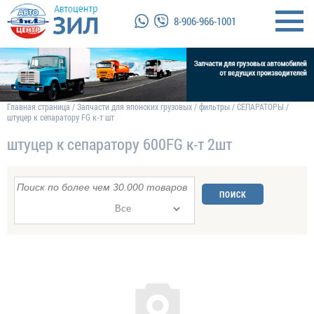
8-906-966-1001
Главная страница
/
Запчасти для японских грузовых
/
фильтры
/
СЕПАРАТОРЫ
/
штуцер к сепаратору FG к-т шт
штуцер к сепаратору 600FG к-т 2шт