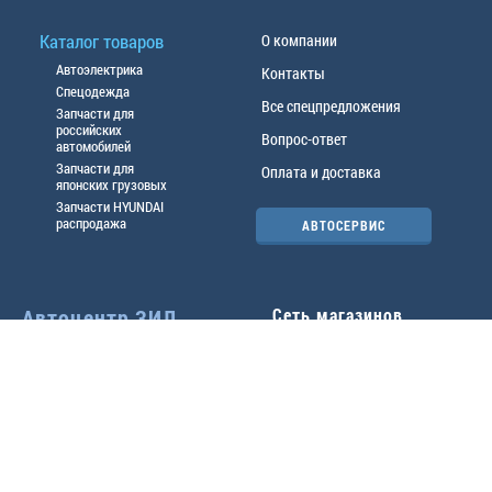
Каталог товаров
О компании
Автоэлектрика
Контакты
Спецодежда
Все спецпредложения
Запчасти для
российских
Вопрос-ответ
автомобилей
Запчасти для
Оплата и доставка
японских грузовых
Запчасти HYUNDAI
распродажа
АВТОСЕРВИС
Автоцентр ЗИЛ
Сеть магазинов
Павловский тр-т, 49б
Главный офис
(3852) 46-90-50
| 8:30-
18:00
г.
Барнаул
,
ул. Трактовая 19А
,
тел.:
(3852) 31-50-33
Павловский тр-т, 49/2
факс:
31-46-99
,
31-46-54
(3852) 46-89-55
| 8:30-
e-mail:
real@actozil.ru
18:00
Трактовая, 19А