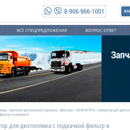
8-906-966-1001
ВО
ВСЕ СПЕЦПРЕДЛОЖЕНИЯ
ВОПРОС-ОТВЕТ
аница
/
Запчасти для японских грузовых
/
фильтры
/
СЕПАРАТОРЫ
/
сепаратор для дизто
фильтр в комплекте
тор для дизтоплива с подкачкой фильтр в