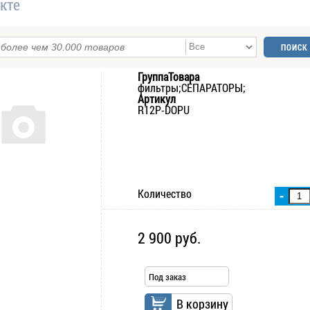
кте
ГруппаТовара
фильтры;СЕПАРАТОРЫ;
Артикул
R12P-DOPU
Количество
-
2 900 руб.
Под заказ
В корзину