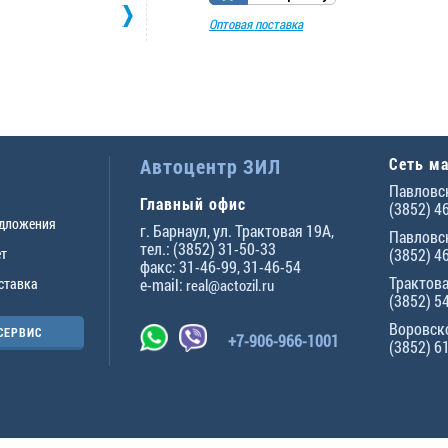
Оптовая поставка
Автоцентр ЗИЛ
Сеть м
Павловск
Главный офис
(3852) 4
едложения
г.
Барнаул
,
ул. Трактовая 19А
,
Павловск
тел.:
(3852) 31-50-33
ет
(3852) 4
факс:
31-46-99
,
31-46-54
Трактова
ставка
e-mail:
real@actozil.ru
(3852) 5
Воровско
СЕРВИС
+7-906-966-1001
(3852) 6