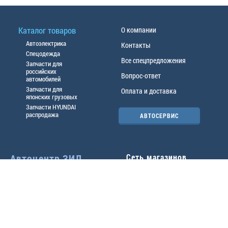
Каталог товаров
О компании
Автоэлектрика
Контакты
Спецодежда
Все спецпредложения
Запчасти для
российских
Вопрос-ответ
автомобилей
Запчасти для
Оплата и доставка
японских грузовых
Запчасти HYUNDAI
распродажа
АВТОСЕРВИС
Автоцентр ЗИЛ
Сеть магазинов
Павловский тр-т, 49б
Главный офис
(3852) 46-90-50
| 8:30-
18:00
г.
Барнаул
,
ул. Трактовая 19А
,
тел.:
(3852) 31-50-33
Павловский тр-т, 49/2
факс:
31-46-99
,
31-46-54
(3852) 46-89-55
| 8:30-
e-mail:
real@actozil.ru
18:00