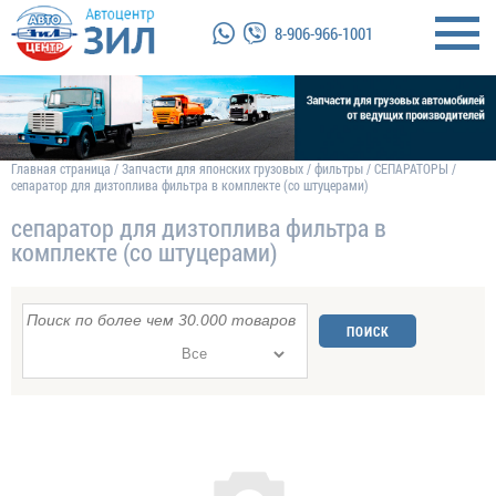
8-906-966-1001
Главная страница
/
Запчасти для японских грузовых
/
фильтры
/
СЕПАРАТОРЫ
/
сепаратор для дизтоплива фильтра в комплекте (со штуцерами)
сепаратор для дизтоплива фильтра в
комплекте (со штуцерами)