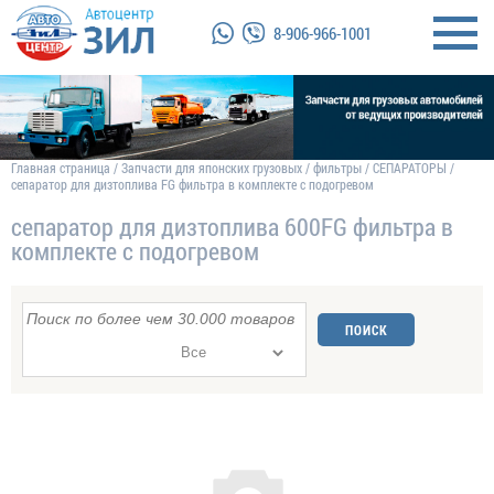
8-906-966-1001
Главная страница
/
Запчасти для японских грузовых
/
фильтры
/
СЕПАРАТОРЫ
/
сепаратор для дизтоплива FG фильтра в комплекте с подогревом
сепаратор для дизтоплива 600FG фильтра в
комплекте с подогревом