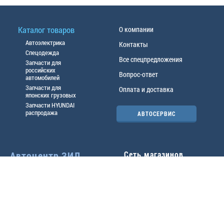
Каталог товаров
О компании
Автоэлектрика
Контакты
Спецодежда
Все спецпредложения
Запчасти для
российских
Вопрос-ответ
автомобилей
Запчасти для
Оплата и доставка
японских грузовых
Запчасти HYUNDAI
распродажа
АВТОСЕРВИС
Автоцентр ЗИЛ
Сеть магазинов
Павловский тр-т, 49б
Главный офис
(3852) 46-90-50
| 8:30-
18:00
г.
Барнаул
,
ул. Трактовая 19А
,
тел.:
(3852) 31-50-33
Павловский тр-т, 49/2
факс:
31-46-99
,
31-46-54
(3852) 46-89-55
| 8:30-
e-mail:
real@actozil.ru
18:00