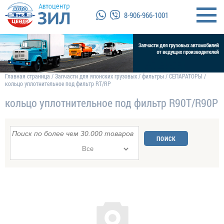
8-906-966-1001
Главная страница
/
Запчасти для японских грузовых
/
фильтры
/
СЕПАРАТОРЫ
/
кольцо уплотнительное под фильтр RT/RP
кольцо уплотнительное под фильтр R90T/R90P