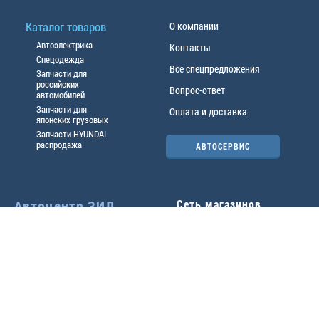
Каталог товаров
О компании
Автоэлектрика
Контакты
Спецодежда
Все спецпредложения
Запчасти для
российских
Вопрос-ответ
автомобилей
Запчасти для
Оплата и доставка
японских грузовых
Запчасти HYUNDAI
распродажа
АВТОСЕРВИС
Автоцентр ЗИЛ
Сеть магазинов
Павловский тр-т, 49б
Главный офис
(3852) 46-90-50
| 8:30-
18:00
г.
Барнаул
,
ул. Трактовая 19А
,
тел.:
(3852) 31-50-33
Павловский тр-т, 49/2
факс:
31-46-99
,
31-46-54
(3852) 46-89-55
| 8:30-
e-mail:
real@actozil.ru
18:00
Трактовая, 19А