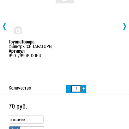
ГруппаТовара
фильтры;СЕПАРАТОРЫ;
Артикул
R90T/R90P-DOPU
Количество
-
+
70 руб.
в наличии