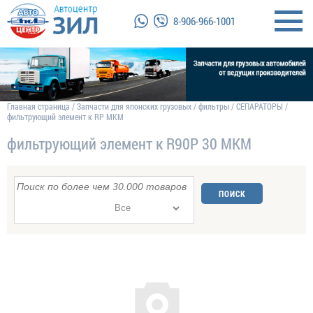
8-906-966-1001
Главная страница
/
Запчасти для японских грузовых
/
фильтры
/
СЕПАРАТОРЫ
/
фильтрующий элемент к RP MKM
фильтрующий элемент к R90P 30 MKM