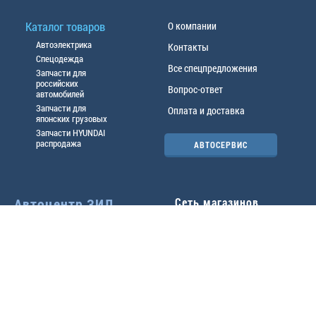
Каталог товаров
О компании
Автоэлектрика
Контакты
Спецодежда
Все спецпредложения
Запчасти для
российских
Вопрос-ответ
автомобилей
Запчасти для
Оплата и доставка
японских грузовых
Запчасти HYUNDAI
распродажа
АВТОСЕРВИС
Автоцентр ЗИЛ
Сеть магазинов
Павловский тр-т, 49б
Главный офис
(3852) 46-90-50
| 8:30-
18:00
г.
Барнаул
,
ул. Трактовая 19А
,
тел.:
(3852) 31-50-33
Павловский тр-т, 49/2
факс:
31-46-99
,
31-46-54
(3852) 46-89-55
| 8:30-
e-mail:
real@actozil.ru
18:00
Трактовая, 19А