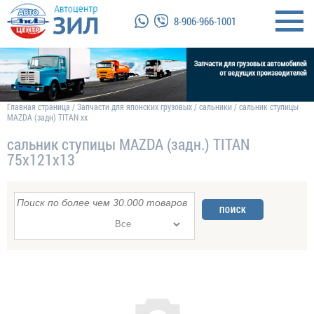
8-906-966-1001
Главная страница
/
Запчасти для японских грузовых
/
сальники
/
сальник ступицы
MAZDA (задн) TITAN хх
сальник ступицы MAZDA (задн.) TITAN
75х121х13