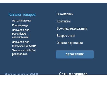
Каталог товаров
О компании
Автоэлектрика
Контакты
Спецодежда
Все спецпредложения
Запчасти для
российских
Вопрос-ответ
автомобилей
Запчасти для
Оплата и доставка
японских грузовых
Запчасти HYUNDAI
распродажа
АВТОСЕРВИС
Автоцентр ЗИЛ
Сеть магазинов
Павловский тр-т, 49б
Главный офис
(3852) 46-90-50
| 8:30-
18:00
г.
Барнаул
,
ул. Трактовая 19А
,
тел.:
(3852) 31-50-33
Павловский тр-т, 49/2
факс:
31-46-99
,
31-46-54
(3852) 46-89-55
| 8:30-
e-mail:
real@actozil.ru
18:00