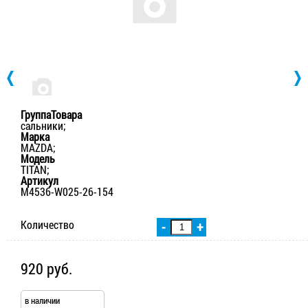
ГруппаТовара
сальники;
Марка
MAZDA;
Модель
TITAN;
Артикул
M4536-W025-26-154
Количество
-
+
920 руб.
в наличии