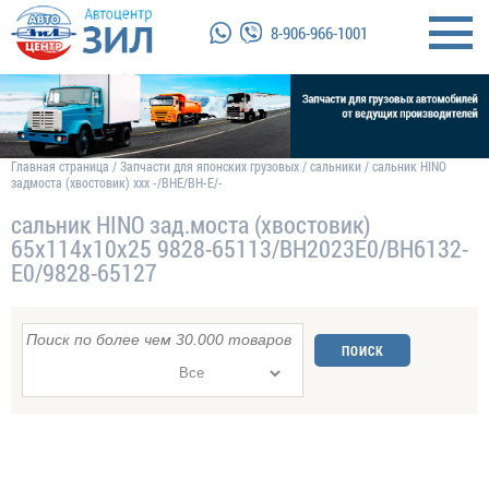
8-906-966-1001
Главная страница
/
Запчасти для японских грузовых
/
сальники
/
сальник HINO
задмоста (хвостовик) xxx -/BHE/BH-E/-
сальник HINO зад.моста (хвостовик)
65x114x10x25 9828-65113/BH2023E0/BH6132-
E0/9828-65127