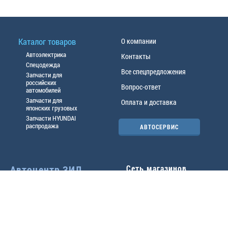
Каталог товаров
О компании
Автоэлектрика
Контакты
Спецодежда
Все спецпредложения
Запчасти для
российских
Вопрос-ответ
автомобилей
Запчасти для
Оплата и доставка
японских грузовых
Запчасти HYUNDAI
распродажа
АВТОСЕРВИС
Автоцентр ЗИЛ
Сеть магазинов
Павловский тр-т, 49б
Главный офис
(3852) 46-90-50
| 8:30-
18:00
г.
Барнаул
,
ул. Трактовая 19А
,
тел.:
(3852) 31-50-33
Павловский тр-т, 49/2
факс:
31-46-99
,
31-46-54
(3852) 46-89-55
| 8:30-