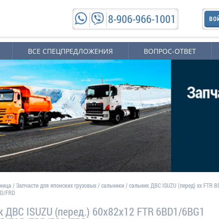
8-906-966-1001
ВО
ВСЕ СПЕЦПРЕДЛОЖЕНИЯ
ВОПРОС-ОТВЕТ
аница
/
Запчасти для японских грузовых
/
сальники
/
сальник ДВС ISUZU (перед) хх FTR 
SD/FRD
к ДВС ISUZU (перед.) 60х82х12 FTR 6BD1/6BG1