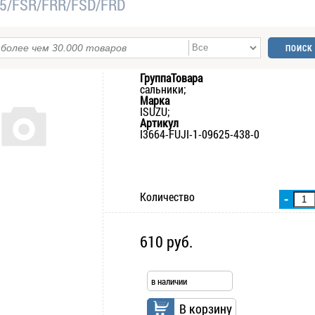
95/FSR/FRR/FSD/FRD
ГруппаТовара
сальники;
Марка
ISUZU;
Артикул
I3664-FUJI-1-09625-438-0
Количество
-
610 руб.
в наличии
В корзину