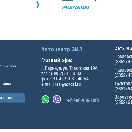
Оптовая поставка
Автоцентр ЗИЛ
Сеть м
Павловск
Главный офис
(3852) 4
едложения
г.
Барнаул
,
ул. Трактовая 19А
,
Павловск
тел.:
(3852) 31-50-33
ет
(3852) 4
факс:
31-46-99
,
31-46-54
Трактова
ставка
e-mail:
real@actozil.ru
(3852) 5
Воровско
СЕРВИС
+7-906-966-1001
(3852) 6