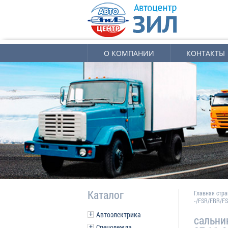
О КОМПАНИИ
КОНТАКТЫ
Каталог
Главная стр
-/FSR/FRR/F
Автоэлектрика
сальни
Спецодежда