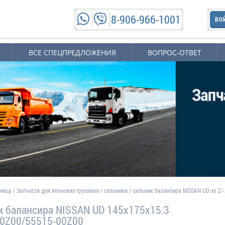
8-906-966-1001
ВО
ВСЕ СПЕЦПРЕДЛОЖЕНИЯ
ВОПРОС-ОТВЕТ
аница
/
Запчасти для японских грузовых
/
сальники
/
сальник балансира NISSAN UD xx Z/-
к балансира NISSAN UD 145x175x15.3
0Z00/55515-00Z00