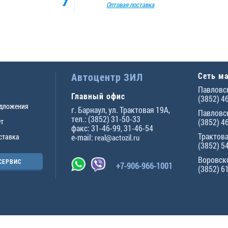
Оптовая поставка
Автоцентр ЗИЛ
Сеть м
Павловск
Главный офис
(3852) 4
едложения
г.
Барнаул
,
ул. Трактовая 19А
,
Павловск
тел.:
(3852) 31-50-33
ет
(3852) 4
факс:
31-46-99
,
31-46-54
Трактова
ставка
e-mail:
real@actozil.ru
(3852) 5
Воровско
СЕРВИС
+7-906-966-1001
(3852) 6