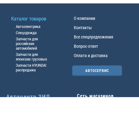
Каталог товаров
О компании
Автоэлектрика
Контакты
Спецодежда
Все спецпредложения
Запчасти для
российских
Вопрос-ответ
автомобилей
Запчасти для
Оплата и доставка
японских грузовых
Запчасти HYUNDAI
распродажа
АВТОСЕРВИС
Автоцентр ЗИЛ
Сеть магазинов
Павловский тр-т, 49б
Главный офис
(3852) 46-90-50
| 8:30-
18:00
г.
Барнаул
,
ул. Трактовая 19А
,
тел.:
(3852) 31-50-33
Павловский тр-т, 49/2
факс:
31-46-99
,
31-46-54
(3852) 46-89-55
| 8:30-
e-mail:
real@actozil.ru
18:00