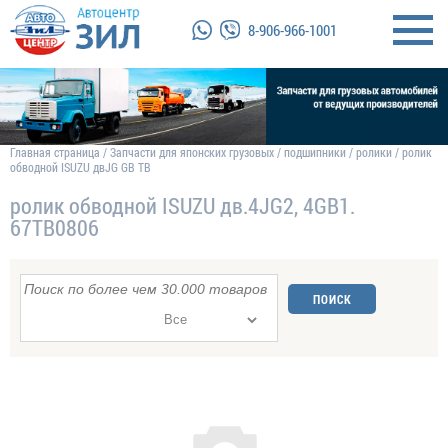
8-906-966-1001
Главная страница
/
Запчасти для японских грузовых
/
подшипники
/
ролики
/
ролик
обводной ISUZU двJG GB ТВ
ролик обводной ISUZU дв.4JG2, 4GB1.
67ТВ0806