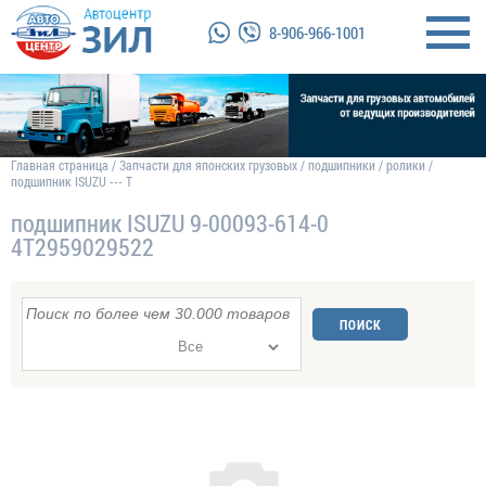
8-906-966-1001
Главная страница
/
Запчасти для японских грузовых
/
подшипники
/
ролики
/
подшипник ISUZU --- T
подшипник ISUZU 9-00093-614-0
4T2959029522