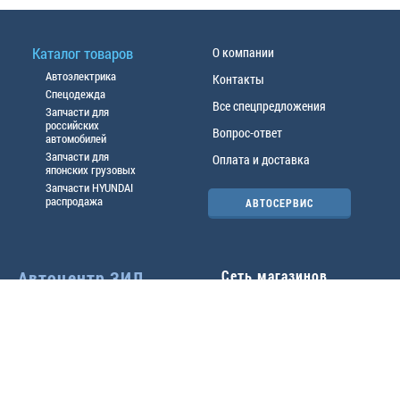
Каталог товаров
О компании
Автоэлектрика
Контакты
Спецодежда
Все спецпредложения
Запчасти для
российских
Вопрос-ответ
автомобилей
Запчасти для
Оплата и доставка
японских грузовых
Запчасти HYUNDAI
распродажа
АВТОСЕРВИС
Автоцентр ЗИЛ
Сеть магазинов
Павловский тр-т, 49б
Главный офис
(3852) 46-90-50
| 8:30-
18:00
г.
Барнаул
,
ул. Трактовая 19А
,
тел.:
(3852) 31-50-33
Павловский тр-т, 49/2
факс:
31-46-99
,
31-46-54
(3852) 46-89-55
| 8:30-
e-mail:
real@actozil.ru
18:00