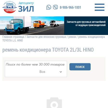
8-906-966-1001
Главная страница
/
Запчасти для японских грузовых
/
ремни
/
ремень кондиционера
TOYOTA L/L HINO
ремень кондиционера TOYOTA 2L/3L HINO