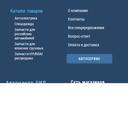
Каталог товаров
О компании
Автоэлектрика
Контакты
Спецодежда
Все спецпредложения
Запчасти для
российских
Вопрос-ответ
автомобилей
Запчасти для
Оплата и доставка
японских грузовых
Запчасти HYUNDAI
распродажа
АВТОСЕРВИС
Автоцентр ЗИЛ
Сеть магазинов
Павловский тр-т, 49б
Главный офис
(3852) 46-90-50
| 8:30-
18:00
г.
Барнаул
,
ул. Трактовая 19А
,
тел.:
(3852) 31-50-33
Павловский тр-т, 49/2
факс:
31-46-99
,
31-46-54
(3852) 46-89-55
| 8:30-
e-mail:
real@actozil.ru
18:00
Трактовая, 19А