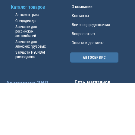
Каталог товаров
О компании
Автоэлектрика
Контакты
Спецодежда
Все спецпредложения
Запчасти для
российских
Вопрос-ответ
автомобилей
Запчасти для
Оплата и доставка
японских грузовых
Запчасти HYUNDAI
распродажа
АВТОСЕРВИС
Автоцентр ЗИЛ
Сеть магазинов
Павловский тр-т, 49б
Главный офис
(3852) 46-90-50
| 8:30-
18:00
г.
Барнаул
,
ул. Трактовая 19А
,
тел.:
(3852) 31-50-33
Павловский тр-т, 49/2
факс:
31-46-99
,
31-46-54
(3852) 46-89-55
| 8:30-
e-mail:
real@actozil.ru
18:00
Трактовая, 19А
(3852) 54-58-75
| 8:00-