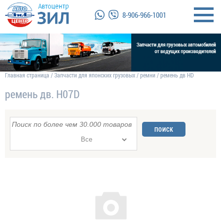
8-906-966-1001
Главная страница
/
Запчасти для японских грузовых
/
ремни
/
ремень дв HD
ремень дв. H07D