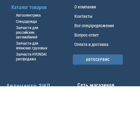
Каталог товаров
О компании
Автоэлектрика
Контакты
Спецодежда
Все спецпредложения
Запчасти для
российских
Вопрос-ответ
автомобилей
Запчасти для
Оплата и доставка
японских грузовых
Запчасти HYUNDAI
распродажа
АВТОСЕРВИС
Автоцентр ЗИЛ
Сеть магазинов
Павловский тр-т, 49б
Главный офис
(3852) 46-90-50
| 8:30-
18:00
г.
Барнаул
,
ул. Трактовая 19А
,
тел.:
(3852) 31-50-33
Павловский тр-т, 49/2
факс:
31-46-99
,
31-46-54
(3852) 46-89-55
| 8:30-
e-mail:
real@actozil.ru
18:00
Трактовая, 19А
(3852) 54-58-75
| 8:00-