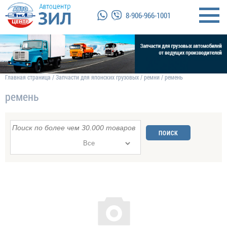
8-906-966-1001
Главная страница
/
Запчасти для японских грузовых
/
ремни
/
ремень
ремень