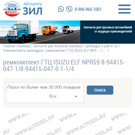
8-906-966-1001
Главная страница
/
Запчасти для японских грузовых
/
цилиндры и рем к-ты
/
Ремкомплекты цилиндров
/
ремкомплект ГТЦ ISUZU ELF NPR ---/--- -/
ремкомплект ГТЦ ISUZU ELF NPR59 8-94415-
047-1/8-94415-047-0 1-1/4