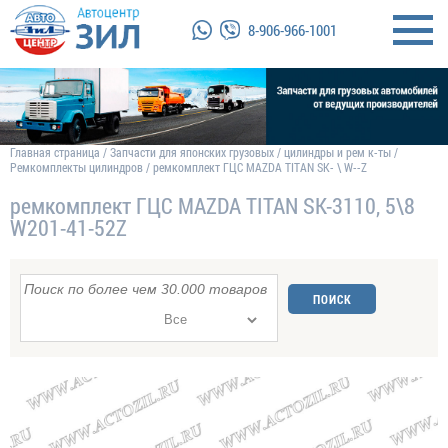
8-906-966-1001
Главная страница
/
Запчасти для японских грузовых
/
цилиндры и рем к-ты
/
Ремкомплекты цилиндров
/
ремкомплект ГЦС MAZDA TITAN SК- \ W--Z
ремкомплект ГЦС MAZDA TITAN SК-3110, 5\8
W201-41-52Z