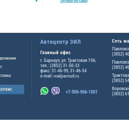
Оптовая поставка
Автоцентр ЗИЛ
Сеть м
Павловск
Главный офис
(3852) 4
едложения
г.
Барнаул
,
ул. Трактовая 19А
,
Павловск
тел.:
(3852) 31-50-33
ет
(3852) 4
факс:
31-46-99
,
31-46-54
Трактова
ставка
e-mail:
real@actozil.ru
(3852) 5
Воровско
СЕРВИС
+7-906-966-1001
(3852) 6
ны