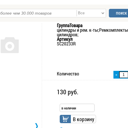
ГруппаТовара
цилиндры и рем. к-ты;Ремкомплекты
цилиндров;
Артикул
SC20233R
Количество
-
130 руб.
в наличии
В корзину