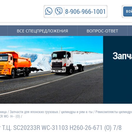
8-906-966-1001
ВО
ВСЕ СПЕЦПРЕДЛОЖЕНИЯ
ВОПРОС-ОТВЕТ
аница
/
Запчасти для японских грузовых
/
цилиндры и рем к-ты
/
Ремкомплекты цилиндр
R WC- H-- (O) /
 Т.Ц. SC20233R WC-31103 H260-26-671 (O) 7/8