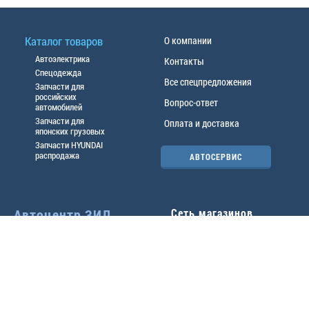
Каталог товаров
О компании
Автоэлектрика
Контакты
Спецодежда
Все спецпредложения
Запчасти для
российских
Вопрос-ответ
автомобилей
Запчасти для
Оплата и доставка
японских грузовых
Запчасти HYUNDAI
распродажа
АВТОСЕРВИС
Автоцентр ЗИЛ
Сеть магазинов
Павловский тр-т, 49б
Главный офис
(3852) 46-90-50
| 8:30-
18:00
г.
Барнаул
,
ул. Трактовая 19А
,
тел.:
(3852) 31-50-33
Павловский тр-т, 49/2
факс:
31-46-99
,
31-46-54
(3852) 46-89-55
| 8:30-
e-mail:
real@actozil.ru
18:00