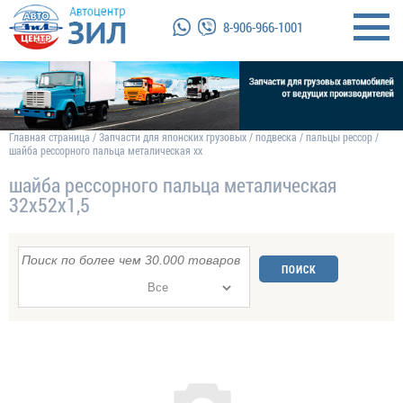
8-906-966-1001
Главная страница
/
Запчасти для японских грузовых
/
подвеска
/
пальцы рессор
/
шайба рессорного пальца металическая хх
шайба рессорного пальца металическая
32х52х1,5